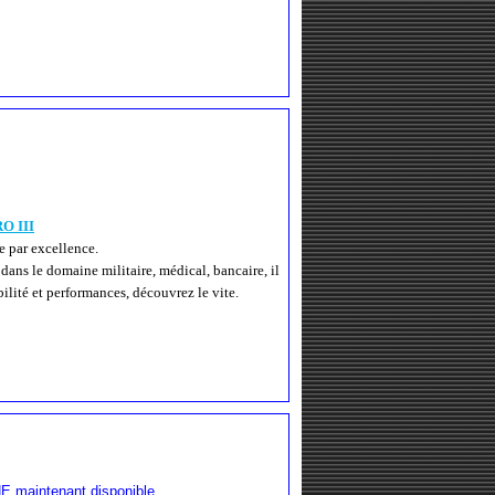
O III
le par excellence.
ans le domaine militaire, médical, bancaire, il
bilité et performances, découvrez le vite.
NE maintenant disponible