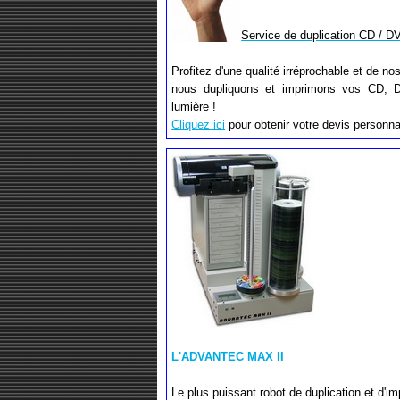
Service de duplication CD / D
Profitez d'une qualité irréprochable et de nos
nous dupliquons et imprimons vos CD, D
lumière !
Cliquez ici
pour obtenir votre devis personna
L'ADVANTEC MAX II
Le plus puissant robot de duplication et d'i