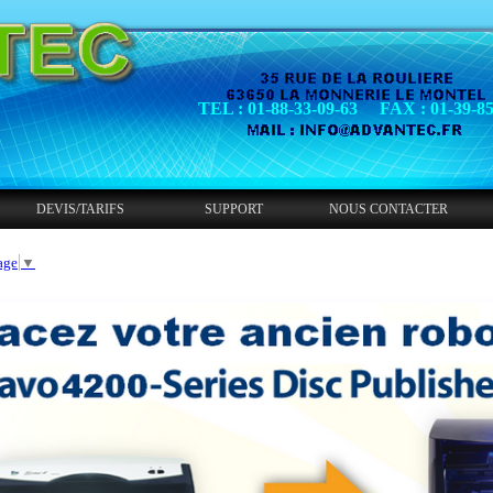
TEL : 01-88-33-09-63     FAX : 01-39-8
DEVIS/TARIFS
SUPPORT
NOUS CONTACTER
age
▼