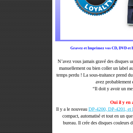
DECOUVREZ LE DP-4200, DP-420
Gravez et Imprimez vos CD, DVD et
N’avez vous jamais gravé des disques un
manuellement ou bien coller un label aut
temps perdu ! La sous-traitance prend du
avez probablement d
“Il doit y avoir un m
Oui il y en 
Il y a le nouveau
DP-4200, DP-4201, et
compact, automatisé et tout en un que
bureau. Il crée des disques couleurs d