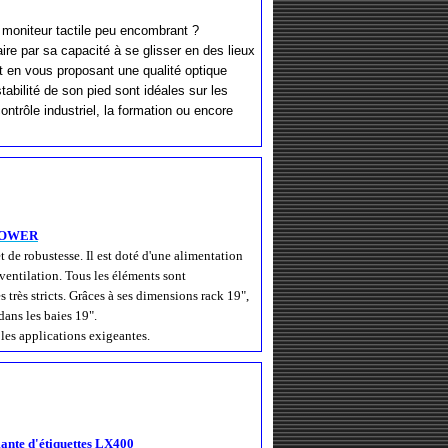
 moniteur tactile peu encombrant ?
ire par sa capacité à se glisser en des lieux
ut en vous proposant une qualité optique
tabilité de son pied sont idéales sur les
ontrôle industriel, la formation ou encore
POWER
t de robustesse. Il est doté d'une alimentation
ventilation. Tous les éléments sont
es très stricts. Grâces à ses dimensions rack 19",
ns les baies 19".
les applications exigeantes.
ante d'étiquettes LX400