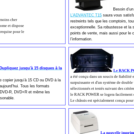
Besoin d’un
L'ADVANTEC T15
saura vous satisfa
moins cher
restreints tels que les comptoirs, to
nome et dispose
exceptionnelle. Sa robustesse et la s
 requise pour le
points de vente, mais aussi pour le c
l’information.
liquez jusqu'à 15 disques à la
Le RACK 
a été conçu dans un soucis de fiabilité e
copier jusqu’à 15 CD ou DVD à la
surpuissante et d'un système de double 
 aujourd’hui. Tous les formats
sélectionnés et testés suivant des critèr
, DVD-R, DVD+R et même les
le RACK POWER se logera facilement da
isonable.
Le châssis est spécialement conçu pour 
La nouvelle imprim