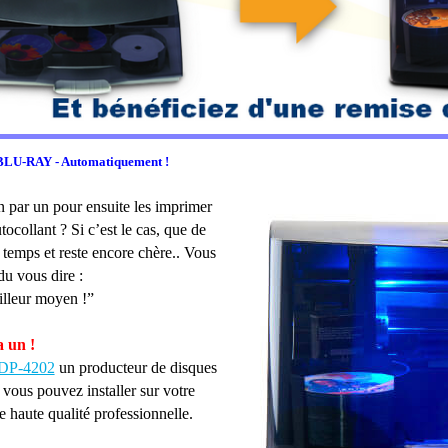
1 ET DP-4202 LES ROBOTS DE DUPLICATION ET D'IMPRESSION DE CD, DVD, ET BLU
 BLU-RAY - Automatiquement !
 par un pour ensuite les imprimer
ocollant ? Si c’est le cas, que de
 temps et reste encore chère.. Vous
u vous dire :
eilleur moyen !”
a un !
 DP-4202
un producteur de disques
 vous pouvez installer sur votre
e haute qualité professionnelle.