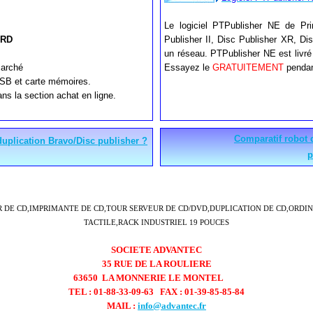
Le logiciel PTPublisher NE de Pr
ARD
Publisher II, Disc Publisher XR, D
un réseau. PTPublisher NE est livré 
marché
Essayez le
GRATUITEMENT
pendan
USB et carte mémoires.
ns la section achat en ligne.
Comparatif robot 
uplication Bravo/Disc publisher ?
p
R DE CD,IMPRIMANTE DE CD,TOUR SERVEUR DE CD/DVD,DUPLICATION DE CD,ORDI
TACTILE,RACK INDUSTRIEL 19 POUCES
SOCIETE ADVANTEC
35 RUE DE LA ROULIERE
63650 LA MONNERIE LE MONTEL
TEL : 01-88-33-09-63
FAX : 01-39-85-85-84
MAIL :
info@advantec.fr